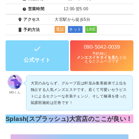
営業時間
12:00-翌5:00
アクセス
大宮駅から徒歩5分
予約方法
電話
ネット
LINE
090-5042-0039
予約時に、
メンエスイキタイを見た
と伝
公式サイト
えるとスムーズです
大宮のみならず、グループ店は軒並み集客媒体で上位を
独占する人気メンズエステです。若くて可愛いセラピス
MDくん
トによるセクシーな衣装チェンジ、そして極液を使った
鼠蹊部施術は圧巻です！
Splash(スプラッシュ)大宮店のここが良い！