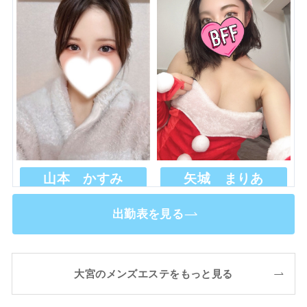
山本 かすみ
矢城 まりあ
(21歳 / - )
(20歳 / F)
出勤表を見る
大宮のメンズエステをもっと見る