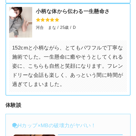
小柄な体から伝わる一生懸命さ
河合 まな / 25歳 / D
神門 めい
神崎 ひより
152cmと小柄ながら、とてもパワフルで丁寧な
(20歳 / G)
(23歳 / C)
施術でした。一生懸命に癒やそうとしてくれる
姿に、こちらも自然と笑顔になります。フレン
ドリーな会話も楽しく、あっという間に時間が
過ぎてしまいました。
体験談
Hカップ×MBの破壊力がヤバい！