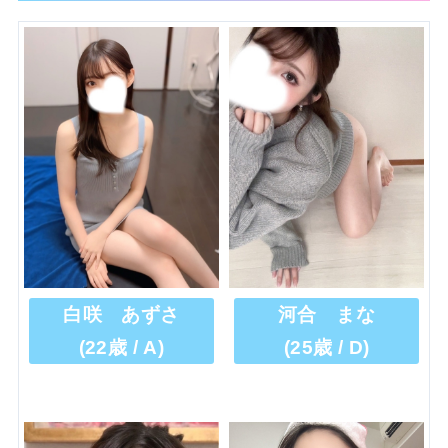
白咲 あずさ
河合 まな
(22歳 / A)
(25歳 / D)