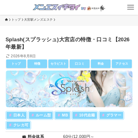
トップ
大宮駅メンズエステ
Splash(スプラッシュ)大宮店の特徴・口コミ【2026
年最新】
2026年8月8日
トップ
特徴
セラピスト
口コミ
料金
アクセス
＃
日本人
＃
ルーム型
＃
MB
＃
10代在籍
＃
グラマー
＃
クレカ可
料金体系
60分/12,000円～