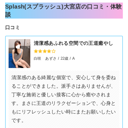
Splash(スプラッシュ)大宮店の口コミ・体験
談
口コミ
清潔感あふれる空間での王道癒やし
牧 あおい
結城 えま
白咲 あずさ / 22歳 / A
(20歳 / F)
(24歳 / C)
清潔感のある綺麗な個室で、安心して身を委ね
ることができました。派手さはありませんが、
丁寧な施術と優しい接客に心から癒やされま
す。まさに王道のリラクゼーションで、心身と
もにリフレッシュしたい時にまたお願いしたい
です。