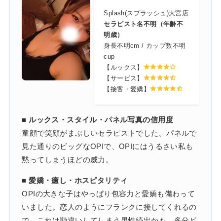
Splash(スプラッシュ)大宮店
セラピスト名不明（年齢不
明歳）
身長不明cm / カップ数不明
青空 みなみ
涼宮 はるひ
cup
(21歳 / D)
(21歳 / G)
【ルックス】
【サービス】
【接客・愛嬌】
■ ルックス・スタイル・パネル写真の信用度
童顔で笑顔がまぶしいセラピストでした。パネルで
見た通りのビッグなOPIで、OPIにはうるさい私も
黙ってしまうほどの威力。
■ 愛嬌・癒し・ホスピタリティ
OPIの大きな子はやっぱり包容力と愛嬌も備わって
いました。恋人のようにフランクに接してくれるの
で、これは勘違いしてしまう男性続出かも。多分ど