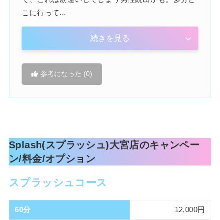
こに行って...
星月 りり
辻本 しの
(21歳 / H)
(21歳 / D)
続きを見る
参考になった (
0
)
Splash(スプラッシュ)大宮店のキャンペー
ン/料金/オプション
スプラッシュコース
60分
12,000円
桃木 ももせ
東条 まどか