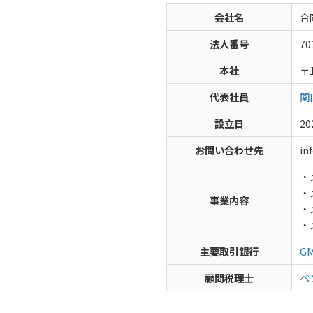
会社名
合
法人番号
70
本社
〒
代表社員
関
設立日
2
お問い合わせ先
in
・
・
事業内容
・
・
主要取引銀行
G
顧問税理士
ベ