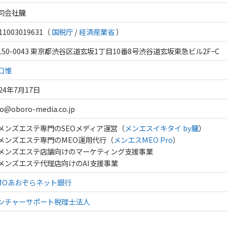
同会社朧
11003019631（
国税庁
/
経済産業省
）
150-0043 東京都渋谷区道玄坂1丁目10番8号渋谷道玄坂東急ビル2F−C
口惟
024年7月17日
fo@oboro-media.co.jp
メンズエステ専門のSEOメディア運営（
メンエスイキタイ by朧
）
メンズエステ専門のMEO運用代行（
メンエスMEO Pro
）
メンズエステ店舗向けのマーケティング支援事業
メンズエステ代理店向けのAI支援事業
MOあおぞらネット銀行
ンチャーサポート税理士法人