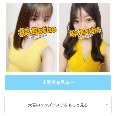
出勤表を見る
双葉
星野
(26歳 / - )
(22歳 / - )
大宮のメンズエステをもっと見る