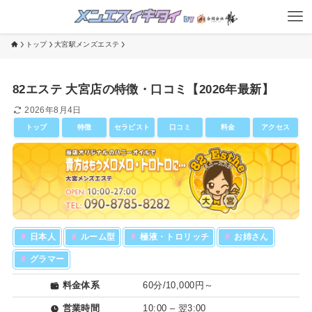
トップ
大宮駅メンズエステ
82エステ 大宮店の特徴・口コミ【2026年最新】
2026年8月4日
トップ
特徴
セラピスト
口コミ
料金
アクセス
＃
日本人
＃
ルーム型
＃
極液・トロリッチ
＃
お姉さん
＃
グラマー
料金体系
60分/10,000円～
営業時間
10:00 – 翌3:00